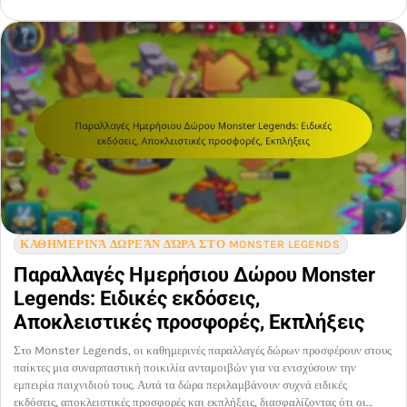
ΚΑΘΗΜΕΡΙΝΆ ΔΩΡΕΆΝ ΔΏΡΑ ΣΤΟ MONSTER LEGENDS
Παραλλαγές Ημερήσιου Δώρου Monster
Legends: Ειδικές εκδόσεις,
Αποκλειστικές προσφορές, Εκπλήξεις
Στο Monster Legends, οι καθημερινές παραλλαγές δώρων προσφέρουν στους
παίκτες μια συναρπαστική ποικιλία ανταμοιβών για να ενισχύσουν την
εμπειρία παιχνιδιού τους. Αυτά τα δώρα περιλαμβάνουν συχνά ειδικές
εκδόσεις, αποκλειστικές προσφορές και εκπλήξεις, διασφαλίζοντας ότι οι…