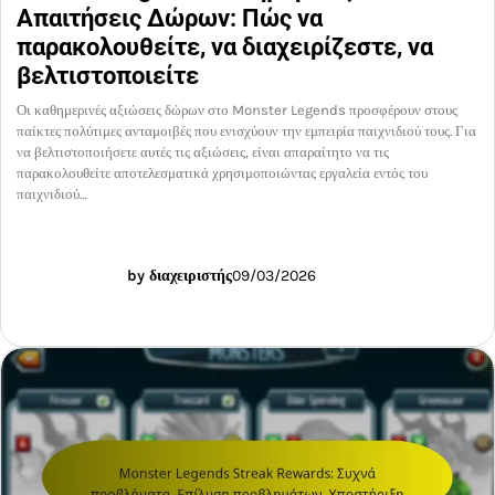
Απαιτήσεις Δώρων: Πώς να
παρακολουθείτε, να διαχειρίζεστε, να
βελτιστοποιείτε
Οι καθημερινές αξιώσεις δώρων στο Monster Legends προσφέρουν στους
παίκτες πολύτιμες ανταμοιβές που ενισχύουν την εμπειρία παιχνιδιού τους. Για
να βελτιστοποιήσετε αυτές τις αξιώσεις, είναι απαραίτητο να τις
παρακολουθείτε αποτελεσματικά χρησιμοποιώντας εργαλεία εντός του
παιχνιδιού…
by διαχειριστής
09/03/2026