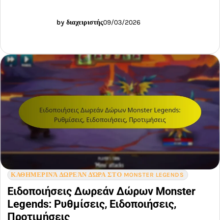
by διαχειριστής
09/03/2026
ΚΑΘΗΜΕΡΙΝΆ ΔΩΡΕΆΝ ΔΏΡΑ ΣΤΟ MONSTER LEGENDS
Ειδοποιήσεις Δωρεάν Δώρων Monster
Legends: Ρυθμίσεις, Ειδοποιήσεις,
Προτιμήσεις