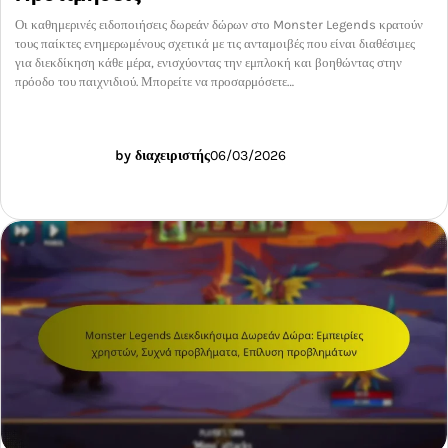
Οι καθημερινές ειδοποιήσεις δωρεάν δώρων στο Monster Legends κρατούν
τους παίκτες ενημερωμένους σχετικά με τις ανταμοιβές που είναι διαθέσιμες
για διεκδίκηση κάθε μέρα, ενισχύοντας την εμπλοκή και βοηθώντας στην
πρόοδο του παιχνιδιού. Μπορείτε να προσαρμόσετε…
by διαχειριστής
06/03/2026