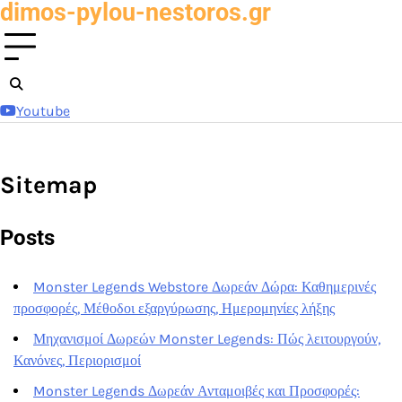
dimos-pylou-nestoros.gr
Skip
to
content
Youtube
Sitemap
Posts
Monster Legends Webstore Δωρεάν Δώρα: Καθημερινές
προσφορές, Μέθοδοι εξαργύρωσης, Ημερομηνίες λήξης
Μηχανισμοί Δωρεών Monster Legends: Πώς λειτουργούν,
Κανόνες, Περιορισμοί
Monster Legends Δωρεάν Ανταμοιβές και Προσφορές: