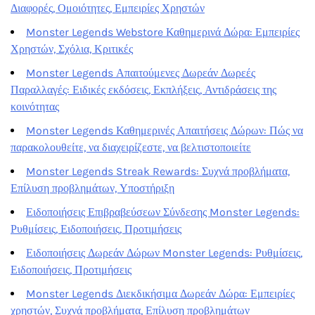
Διαφορές, Ομοιότητες, Εμπειρίες Χρηστών
Monster Legends Webstore Καθημερινά Δώρα: Εμπειρίες
Χρηστών, Σχόλια, Κριτικές
Monster Legends Απαιτούμενες Δωρεάν Δωρεές
Παραλλαγές: Ειδικές εκδόσεις, Εκπλήξεις, Αντιδράσεις της
κοινότητας
Monster Legends Καθημερινές Απαιτήσεις Δώρων: Πώς να
παρακολουθείτε, να διαχειρίζεστε, να βελτιστοποιείτε
Monster Legends Streak Rewards: Συχνά προβλήματα,
Επίλυση προβλημάτων, Υποστήριξη
Ειδοποιήσεις Επιβραβεύσεων Σύνδεσης Monster Legends:
Ρυθμίσεις, Ειδοποιήσεις, Προτιμήσεις
Ειδοποιήσεις Δωρεάν Δώρων Monster Legends: Ρυθμίσεις,
Ειδοποιήσεις, Προτιμήσεις
Monster Legends Διεκδικήσιμα Δωρεάν Δώρα: Εμπειρίες
χρηστών, Συχνά προβλήματα, Επίλυση προβλημάτων