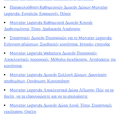
Παρακολούθηση Καθημερινών Δωρεάν Δώρων Monster
Legends: Εργαλεία, Εφαρμογές, Πόροι
Monster Legends Καθημερινά Δωρεάν Κουτιά:
Διαθεσιμότητα, Τύποι, Διαδικασία Απαίτησης
Στρατηγικές Δωρεάν Προσφορών για το Monster Legends:
Ενίσχυση αξιώσεων, Συμβουλές κοινότητας, Ιστορίες επιτυχίας
Monster Legends Webstore Δωρεάν Προσφορές:
Αποκλειστικές προσφορές, Μέθοδοι διεκδίκησης, Αντιδράσεις της
κοινότητας
Monster Legends Δωρεάν Συλλογή Δώρων: Διαχείριση
αποθεμάτων, Οργάνωση, Κοινοποίηση
Monster Legends Αποκλειστικά Δώρα Αξίωσης: Πώς να τα
βρείτε, να τα εξαργυρώσετε και να τα απολαύσετε
Monster Legends Δωρεάν Δώρα Αυγά: Τύποι, Στρατηγικές
εκκόλαψης, Οφέλη