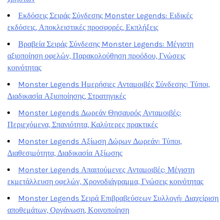
Εκδόσεις Σειράς Σύνδεσης Monster Legends: Ειδικές
εκδόσεις, Αποκλειστικές προσφορές, Εκπλήξεις
Βραβεία Σειράς Σύνδεσης Monster Legends: Μέγιστη
αξιοποίηση οφελών, Παρακολούθηση προόδου, Γνώσεις
κοινότητας
Monster Legends Ημερήσιες Ανταμοιβές Σύνδεσης: Τύποι,
Διαδικασία Αξιοποίησης, Στρατηγικές
Monster Legends Δωρεάν Θησαυρός Ανταμοιβές:
Περιεχόμενα, Σπανιότητα, Καλύτερες πρακτικές
Monster Legends Αξίωση Δώρων Δωρεάν: Τύποι,
Διαθεσιμότητα, Διαδικασία Αξίωσης
Monster Legends Απαιτούμενες Ανταμοιβές: Μέγιστη
εκμετάλλευση οφελών, Χρονοδιάγραμμα, Γνώσεις κοινότητας
Monster Legends Σειρά Επιβραβεύσεων Συλλογή: Διαχείριση
αποθεμάτων, Οργάνωση, Κοινοποίηση