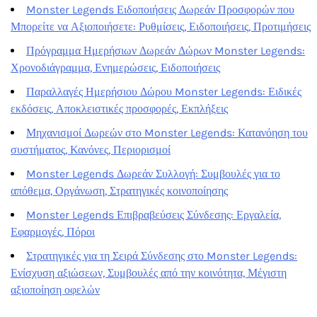
Monster Legends Ειδοποιήσεις Δωρεάν Προσφορών που
Μπορείτε να Αξιοποιήσετε: Ρυθμίσεις, Ειδοποιήσεις, Προτιμήσεις
Πρόγραμμα Ημερήσιων Δωρεάν Δώρων Monster Legends:
Χρονοδιάγραμμα, Ενημερώσεις, Ειδοποιήσεις
Παραλλαγές Ημερήσιου Δώρου Monster Legends: Ειδικές
εκδόσεις, Αποκλειστικές προσφορές, Εκπλήξεις
Μηχανισμοί Δωρεών στο Monster Legends: Κατανόηση του
συστήματος, Κανόνες, Περιορισμοί
Monster Legends Δωρεάν Συλλογή: Συμβουλές για το
απόθεμα, Οργάνωση, Στρατηγικές κοινοποίησης
Monster Legends Επιβραβεύσεις Σύνδεσης: Εργαλεία,
Εφαρμογές, Πόροι
Στρατηγικές για τη Σειρά Σύνδεσης στο Monster Legends:
Ενίσχυση αξιώσεων, Συμβουλές από την κοινότητα, Μέγιστη
αξιοποίηση οφελών