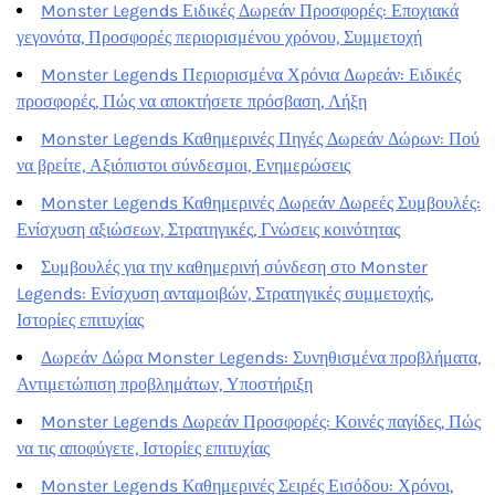
Monster Legends Ειδικές Δωρεάν Προσφορές: Εποχιακά
γεγονότα, Προσφορές περιορισμένου χρόνου, Συμμετοχή
Monster Legends Περιορισμένα Χρόνια Δωρεάν: Ειδικές
προσφορές, Πώς να αποκτήσετε πρόσβαση, Λήξη
Monster Legends Καθημερινές Πηγές Δωρεάν Δώρων: Πού
να βρείτε, Αξιόπιστοι σύνδεσμοι, Ενημερώσεις
Monster Legends Καθημερινές Δωρεάν Δωρεές Συμβουλές:
Ενίσχυση αξιώσεων, Στρατηγικές, Γνώσεις κοινότητας
Συμβουλές για την καθημερινή σύνδεση στο Monster
Legends: Ενίσχυση ανταμοιβών, Στρατηγικές συμμετοχής,
Ιστορίες επιτυχίας
Δωρεάν Δώρα Monster Legends: Συνηθισμένα προβλήματα,
Αντιμετώπιση προβλημάτων, Υποστήριξη
Monster Legends Δωρεάν Προσφορές: Κοινές παγίδες, Πώς
να τις αποφύγετε, Ιστορίες επιτυχίας
Monster Legends Καθημερινές Σειρές Εισόδου: Χρόνοι,