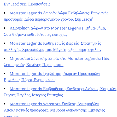
Ενημερώσεις, Ειδοποιήσεις
Monster Legends Δωρεάν Δώρα Εκδηλώσεις: Εποχιακές
προσφορές, Δώρα περιορισμένου χρόνου, Συμμετοχή
Αξιοποίηση Δώρων στο Monster Legends: Βήμα-βήμα,
Συνηθισμένα λάθη, Ιστορίες επιτυχίας
Monster Legends Καθημερινές Δωρεές: Στρατηγικές
συλλογής, Χρονοδιάγραμμα, Μέγιστη αξιοποίηση οφελών
Μηχανισμοί Σύνδεσης Σειράς στο Monster Legends: Πώς
λειτουργούν, Κανόνες, Περιορισμοί
Monster Legends Ιχνηλάτηση Δωρεάν Προσφορών:
Εργαλεία, Πόροι, Ενημερώσεις
Monster Legends Επιβράβευση Σύνδεσης: Ανάγκες Χρηστών,
Συχνές Παγίδες, Ιστορίες Επιτυχίας
Monster Legends Webstore Σύνδεση Ανταμοιβών:
Αποκλειστικές προσφορές, Μέθοδοι διεκδίκησης, Εμπειρίες
χρηστών