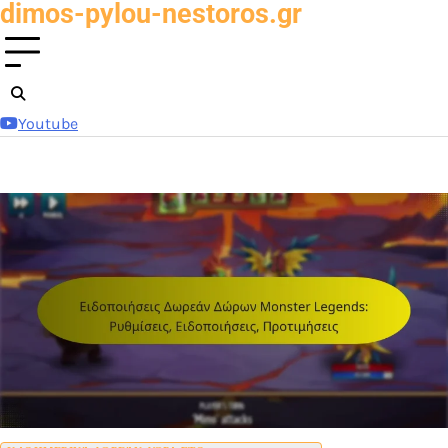
dimos-pylou-nestoros.gr
Skip
to
content
Youtube