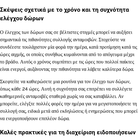
Σκέψεις σχετικά με το χρόνο και τη συχνότητα
ελέγχου δώρων
Ο έλεγχος των δώρων σας σε βέλτιστες στιγμές μπορεί να αυξήσει
σημαντικά τις πιθανότητες συλλογής ανταμοιβών. Στοχεύστε να
συνδέεστε τουλάχιστον μία φορά την ημέρα, κατά προτίμηση κατά τις
ώρες αιχμής, οι οποίες συνήθως κυμαίνονται από το απόγευμα μέχρι
το βράδυ. Αυτός ο χρόνος συμπίπτει με τις ώρες που πολλοί παίκτες
είναι ενεργοί, αυξάνοντας την πιθανότητα να λάβετε καλύτερα δώρα.
Σκεφτείτε να καθιερώσετε μια ρουτίνα για τον έλεγχο των δώρων,
όπως κάθε 24 ώρες. Αυτή η συχνότητα σας επιτρέπει να συλλέγετε
καθημερινές ανταμοιβές σταθερά χωρίς να σας καταβάλλει. Αν
μπορείτε, ελέγξτε πολλές φορές την ημέρα για να μεγιστοποιήσετε τη
συλλογή σας, ειδικά μετά από εκδηλώσεις ή ενημερώσεις που μπορεί
να ενεργοποιήσουν επιπλέον δώρα.
Καλές πρακτικές για τη διαχείριση ειδοποιήσεων