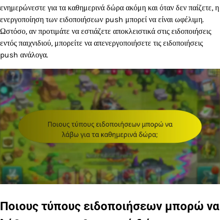
ενημερώνεστε για τα καθημερινά δώρα ακόμη και όταν δεν παίζετε, η
ενεργοποίηση των ειδοποιήσεων push μπορεί να είναι ωφέλιμη.
Ωστόσο, αν προτιμάτε να εστιάζετε αποκλειστικά στις ειδοποιήσεις
εντός παιχνιδιού, μπορείτε να απενεργοποιήσετε τις ειδοποιήσεις
push ανάλογα.
Ποιους τύπους ειδοποιήσεων μπορώ να