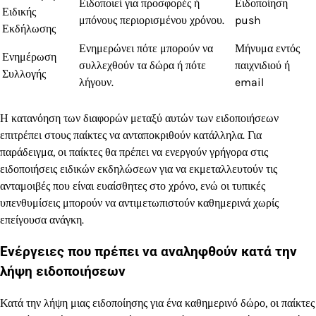
Ειδοποιεί για προσφορές ή
Ειδοποίηση
Ειδικής
μπόνους περιορισμένου χρόνου.
push
Εκδήλωσης
Ενημερώνει πότε μπορούν να
Μήνυμα εντός
Ενημέρωση
συλλεχθούν τα δώρα ή πότε
παιχνιδιού ή
Συλλογής
λήγουν.
email
Η κατανόηση των διαφορών μεταξύ αυτών των ειδοποιήσεων
επιτρέπει στους παίκτες να ανταποκριθούν κατάλληλα. Για
παράδειγμα, οι παίκτες θα πρέπει να ενεργούν γρήγορα στις
ειδοποιήσεις ειδικών εκδηλώσεων για να εκμεταλλευτούν τις
ανταμοιβές που είναι ευαίσθητες στο χρόνο, ενώ οι τυπικές
υπενθυμίσεις μπορούν να αντιμετωπιστούν καθημερινά χωρίς
επείγουσα ανάγκη.
Ενέργειες που πρέπει να αναληφθούν κατά την
λήψη ειδοποιήσεων
Κατά την λήψη μιας ειδοποίησης για ένα καθημερινό δώρο, οι παίκτες