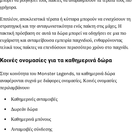
μπορεί να βοηθήσει τους παίκτες να αναβαθμίσουν τα τέρατά τους πιο
γρήγορα.
Επιπλέον, αποκλειστικά τέρατα ή κύτταρα μπορούν να ενισχύσουν τη
στρατηγική και την ανταγωνιστικότητα ενός παίκτη στις μάχες. Η
τακτική πρόσβαση σε αυτά τα δώρα μπορεί να οδηγήσει σε μια πιο
ευχάριστη και ανταμείβουσα εμπειρία παιχνιδιού, ενθαρρύνοντας
τελικά τους παίκτες να επενδύσουν περισσότερο χρόνο στο παιχνίδι.
Κοινές ονομασίες για τα καθημερινά δώρα
Στην κοινότητα του Monster Legends, τα καθημερινά δώρα
αναφέρονται συχνά με διάφορες ονομασίες. Κοινές ονομασίες
περιλαμβάνουν:
Καθημερινές ανταμοιβές
Δωρεάν δώρα
Καθημερινά μπόνους
Ανταμοιβές σύνδεσης