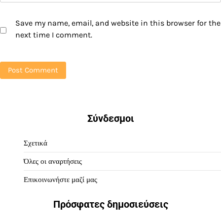
Save my name, email, and website in this browser for the
next time I comment.
Σύνδεσμοι
Σχετικά
Όλες οι αναρτήσεις
Επικοινωνήστε μαζί μας
Πρόσφατες δημοσιεύσεις