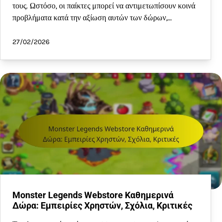
τους. Ωστόσο, οι παίκτες μπορεί να αντιμετωπίσουν κοινά
προβλήματα κατά την αξίωση αυτών των δώρων,…
27/02/2026
Monster Legends Webstore Καθημερινά
Δώρα: Εμπειρίες Χρηστών, Σχόλια, Κριτικές