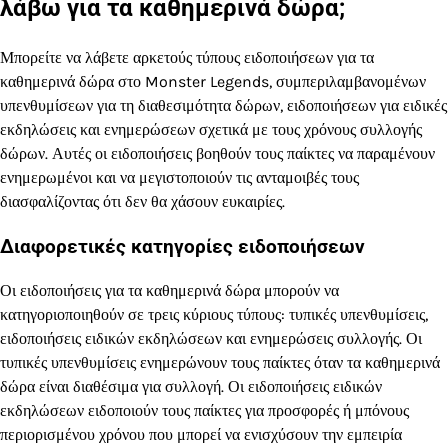
λάβω για τα καθημερινά δώρα;
Μπορείτε να λάβετε αρκετούς τύπους ειδοποιήσεων για τα
καθημερινά δώρα στο Monster Legends, συμπεριλαμβανομένων
υπενθυμίσεων για τη διαθεσιμότητα δώρων, ειδοποιήσεων για ειδικές
εκδηλώσεις και ενημερώσεων σχετικά με τους χρόνους συλλογής
δώρων. Αυτές οι ειδοποιήσεις βοηθούν τους παίκτες να παραμένουν
ενημερωμένοι και να μεγιστοποιούν τις ανταμοιβές τους
διασφαλίζοντας ότι δεν θα χάσουν ευκαιρίες.
Διαφορετικές κατηγορίες ειδοποιήσεων
Οι ειδοποιήσεις για τα καθημερινά δώρα μπορούν να
κατηγοριοποιηθούν σε τρεις κύριους τύπους: τυπικές υπενθυμίσεις,
ειδοποιήσεις ειδικών εκδηλώσεων και ενημερώσεις συλλογής. Οι
τυπικές υπενθυμίσεις ενημερώνουν τους παίκτες όταν τα καθημερινά
δώρα είναι διαθέσιμα για συλλογή. Οι ειδοποιήσεις ειδικών
εκδηλώσεων ειδοποιούν τους παίκτες για προσφορές ή μπόνους
περιορισμένου χρόνου που μπορεί να ενισχύσουν την εμπειρία