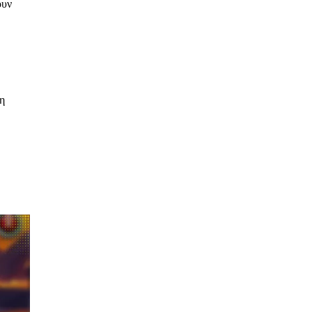
ουν
η