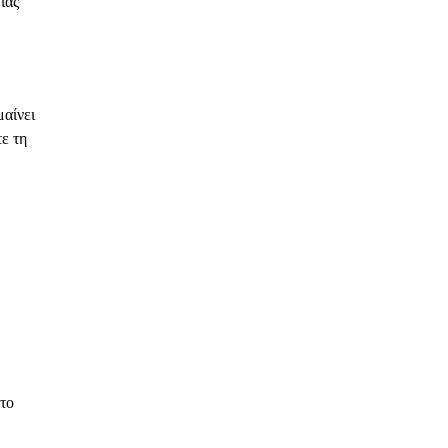
ιας
μαίνει
τε τη
 το