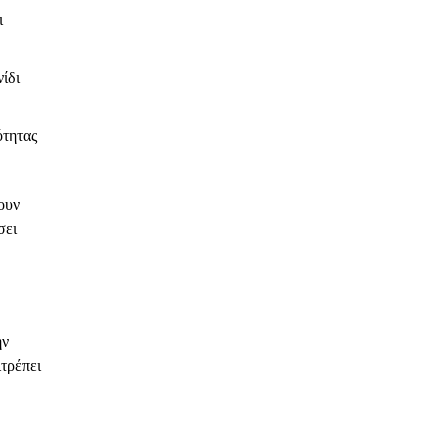
ι
ίδι
ότητας
ουν
σει
ην
ιτρέπει