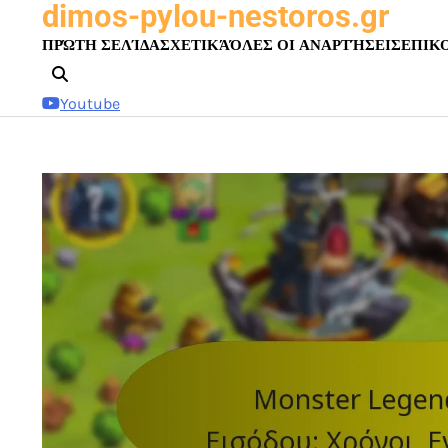
dimos-pylou-nestoros.gr
Skip
to
ΠΡΏΤΗ ΣΕΛΊΔΑ
ΣΧΕΤΙΚΆ
ΌΛΕΣ ΟΙ ΑΝΑΡΤΉΣΕΙΣ
ΕΠΙΚ
content
Youtube