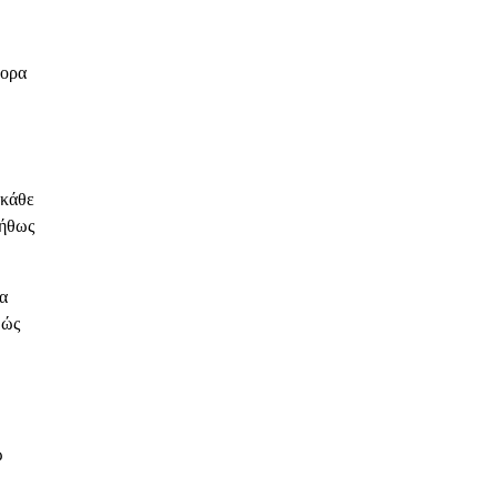
γορα
 κάθε
νήθως
να
θώς
ω